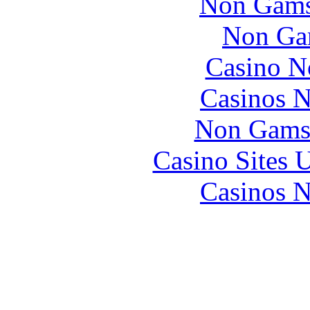
Non Gams
Non Ga
Casino N
Casinos 
Non Gams
Casino Sites
Casinos 